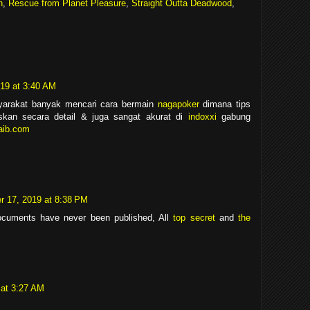
n
,
Rescue from Planet Pleasure
,
Straight Outta Deadwood
,
019 at 3:40 AM
yarakat banyak mencari cara bermain
nagapoker
dimana tips
askan secara detail & juga sangat akurat di
indoxxi
gabung
aib.com
 17, 2019 at 8:38 PM
ocuments have never been published, All
top secret
and
the
at 3:27 AM