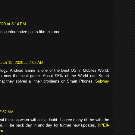
020 at 8:14 PM
ing informative posts like this one.
rch 19, 2020 at 7:02 AM
nology, Android Game is one of the Best OS in Mobiles World.
 now the best game. About 95% of the World use Smart
that they solved all their problems on Smart Phones.
Subway
 2:52 AM
eal thinking writer without a doubt. I agree many of the with the
er. I’ll be back day in and day for further new updates.
HPE0-
rs