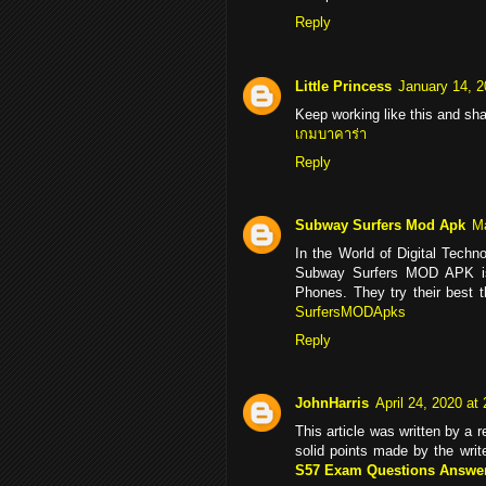
Reply
Little Princess
January 14, 2
Keep working like this and shar
เกมบาคาร่า
Reply
Subway Surfers Mod Apk
Ma
In the World of Digital Tech
Subway Surfers MOD APK is
Phones. They try their best 
SurfersMODApks
Reply
JohnHarris
April 24, 2020 at
This article was written by a r
solid points made by the writ
S57 Exam Questions Answe