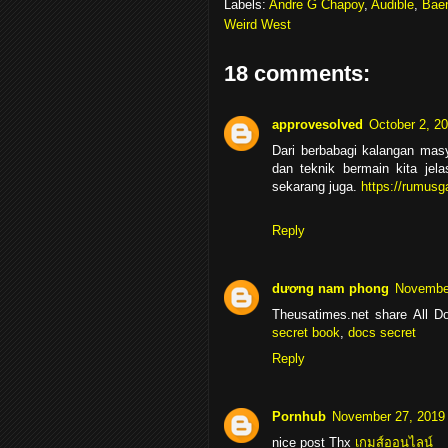
Labels:
Andre G Chapoy
,
Audible
,
Bae
Weird West
18 comments:
approvesolved
October 2, 2
Dari berbabagi kalangan mas
dan teknik bermain kita jel
sekarang juga.
https://rumusg
Reply
dương nam phong
November
Theusatimes.net share All D
secret book
,
docs
secret
Reply
Pornhub
November 27, 2019 
nice post Thx
เกมส์ออนไลน์