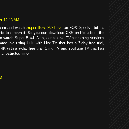
at 12:13 AM
ream and watch
Super Bowl 2021 live
on FOX Sports. But it's
ghts to stream it. So you can download CBS on Roku from the
 to watch Super Bowl. Also, certain live TV streaming services
me live using Hulu with Live TV that has a 7-day free trial,
 4K with a 7-day free trial; Sling TV and YouTube TV that has
 a restricted time
AM