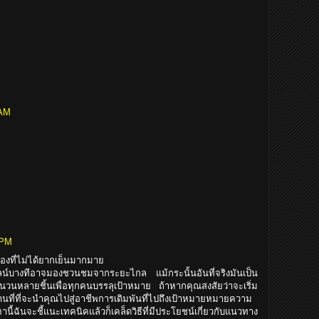
 AM
 PM
่องที่ไม่ได้ยากเย็นมากมาย
บางทีอาจมองชวนชมจากระยะไกล แม้กระนั้นอันที่จริงมันเป็น
นวนหลายชิ้นเพื่อทุกคนบรรลุเป้าหมาย ถ้าหากคุณสงสัยว่าจะเริ่ม
ที่ที่จะนำคุณไปสู่อาชีพการเดิมพันที่ไปถึงเป้าหมายหมายความ
ี้ฉันจะชี้แนะเทคนิคแล้วก็เคล็ดวิธีที่มีประโยชน์เกี่ยวกับแนวทาง