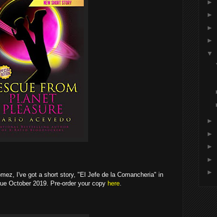
►
►
►
►
▼
►
►
►
►
►
omez, I've got a short story, "El Jefe de la Comancheria" in
ue October 2019. Pre-order your copy
here
.