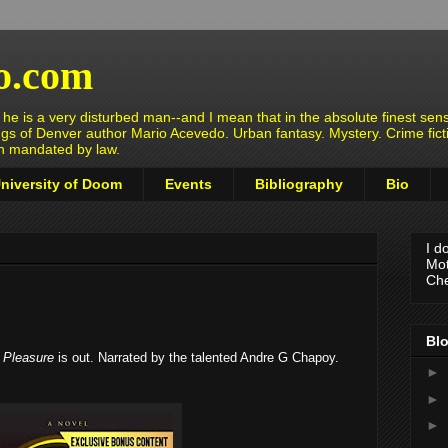
o.com
e is a very disturbed man--and I mean that in the absolute finest sens
ngs of Denver author Mario Acevedo. Urban fantasy. Mystery. Crime fict
en mandated by law.
niversity of Doom
Events
Bibliography
Bio
I d
Mot
Che
Blo
 Pleasure
is out. Narrated by the talented Andre G Chapoy.
►
►
►