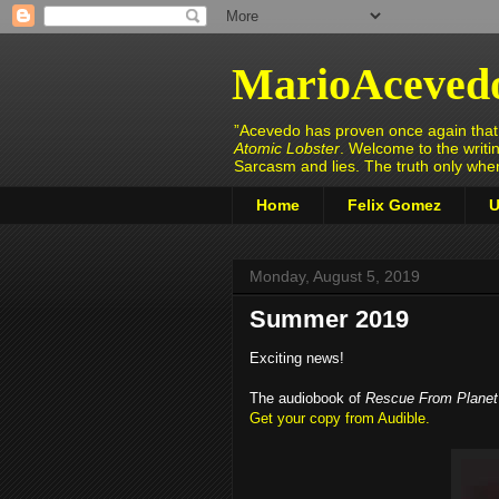
MarioAceved
”Acevedo has proven once again that h
Atomic Lobster
. Welcome to the writi
Sarcasm and lies. The truth only wh
Home
Felix Gomez
U
Monday, August 5, 2019
Summer 2019
Exciting news!
The audiobook of
Rescue From Planet
Get your copy from Audible.