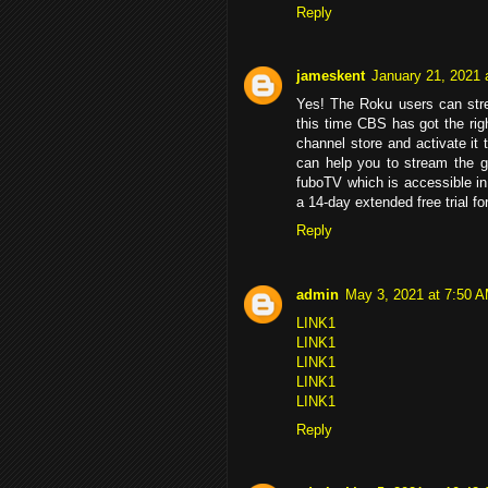
Reply
jameskent
January 21, 2021 
Yes! The Roku users can st
this time CBS has got the ri
channel store and activate it
can help you to stream the ga
fuboTV which is accessible in
a 14-day extended free trial for
Reply
admin
May 3, 2021 at 7:50 
LINK1
LINK1
LINK1
LINK1
LINK1
Reply